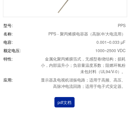
型号:
PPS
名称:
PPS - 聚丙烯膜电容器（高脉冲/大电流用）
电容:
0.001~0.033 µF
额定电压:
1000~2500 VDC
特性:
金属化聚丙烯膜箔式，无感型卷绕结构；损耗
小，内部温升小；负容量温度系数；阻燃环氧粉
未包封料（UL94/V-0）。
应用:
显示器及电视机谐振电路；适用于高频、高压、
高脉冲电流回路；适用于电子式安定器。
pdf文档